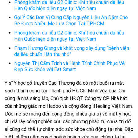
Phòng khám da liễu G2 Clinic: Khi tiêu chuẩn da liễu
Hàn Quốc hiện diện ngay tại Việt Nam
Gợi Ý Các Đơn Vị Cung Cấp Nguyên Liệu Ăn Dặm Cho
Bé Được Nhiều Mẹ Lựa Chọn Tại TP.HCM
Phòng khám da liễu G2 Clinic: Khi tiêu chuẩn da liễu
Hàn Quốc hiện diện ngay tại Việt Nam
Phạm Hương Giang và khát vọng xây dựng “bệnh viện
da liễu chuẩn Hàn thu nhỏ”
Nguyễn Thị Cẩm Trinh và Hành Trình Chinh Phục Vẻ
Đẹp Sức Khỏe với Eat Smart
Y sĩ Y học cổ truyền Cao Thương đã có một buổi ra mắt
sách thành công tại Thành phố Hồ Chí Minh vừa qua. Chị
cũng là nhà sáng lập, Chủ tịch HĐQT Công ty CP Nhà hát
của những giấc mơ Hadoo và cộng đồng iHealing Việt Nam.
Ước mơ sẽ mang đến cộng đồng nhiều giá trị về mặt y học,
chị đã rày công nghiên cứu các phương pháp tự chữa trị để
ai cũng có thể tự chăm sóc sức khỏe chủ động tại nhà. Đặc
biệt, những năm covid hoành hoành vừa qua, chúng ta lại