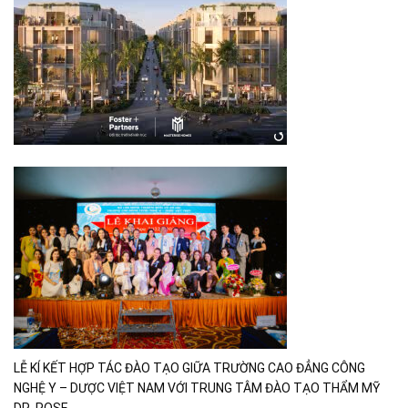
LỄ KÍ KẾT HỢP TÁC ĐÀO TẠO GIỮA TRƯỜNG CAO ĐẲNG CÔNG
NGHỆ Y – DƯỢC VIỆT NAM VỚI TRUNG TÂM ĐÀO TẠO THẨM MỸ
DR. ROSE