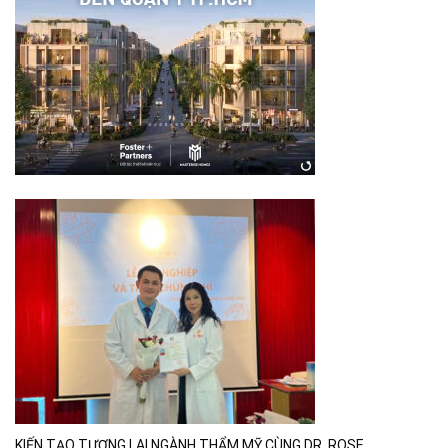
KIẾN TẠO TƯƠNG LAI NGÀNH THẨM MỸ CÙNG DR. ROSE