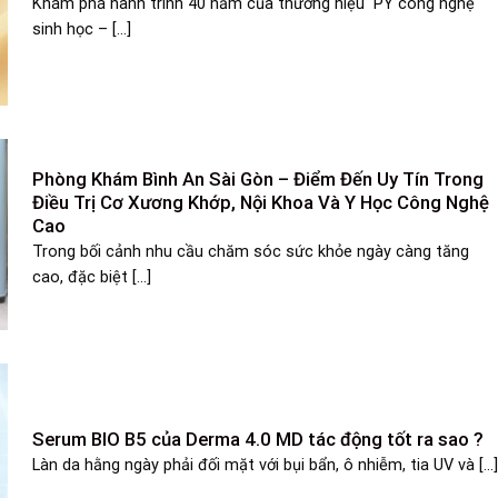
Khám phá hành trình 40 năm của thương hiệu PY công nghệ
sinh học – [...]
Phòng Khám Bình An Sài Gòn – Điểm Đến Uy Tín Trong
Điều Trị Cơ Xương Khớp, Nội Khoa Và Y Học Công Nghệ
Cao
Trong bối cảnh nhu cầu chăm sóc sức khỏe ngày càng tăng
cao, đặc biệt [...]
Serum BIO B5 của Derma 4.0 MD tác động tốt ra sao ?
Làn da hằng ngày phải đối mặt với bụi bẩn, ô nhiễm, tia UV và [...