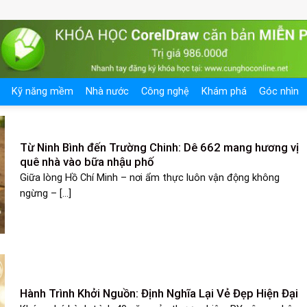
Kỹ năng mềm
Nhà nước
Công nghệ
Khám phá
Góc nhìn
Từ Ninh Bình đến Trường Chinh: Dê 662 mang hương vị
quê nhà vào bữa nhậu phố
Giữa lòng Hồ Chí Minh – nơi ẩm thực luôn vận động không
ngừng – [...]
Hành Trình Khởi Nguồn: Định Nghĩa Lại Vẻ Đẹp Hiện Đại