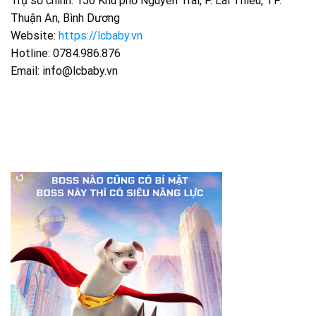
Trụ sở chính: 156 Khu phố Nguyễn Trãi, P. Lái Thiêu, TP.
Thuận An, Bình Dương
Website:
https://lcbaby.vn
Hotline: 0784.986.876
Email:
info@lcbaby.vn