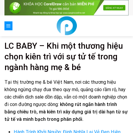
Skip
to
content
LC BABY – Khi một thương hiệu
chọn kiên trì với sự tử tế trong
ngành hàng mẹ & bé
Tại thị trường mẹ & bé Việt Nam, nơi các thương hiệu
không ngừng chạy đua theo quy mô, quảng cáo rầm rộ, hay
các chiến dịch sale dồn dập, vẫn có một doanh nghiệp chọn
đi con đường ngược dòng:
không rút ngắn hành trình
bằng chiêu trò, mà kiên trì xây dựng giá trị dài hạn từ sự
tử tế và minh bạch trong phân phối.
Hành Trình Khởi Nguồn: Định Nghĩa Lại Vẻ Đẹp Hiện