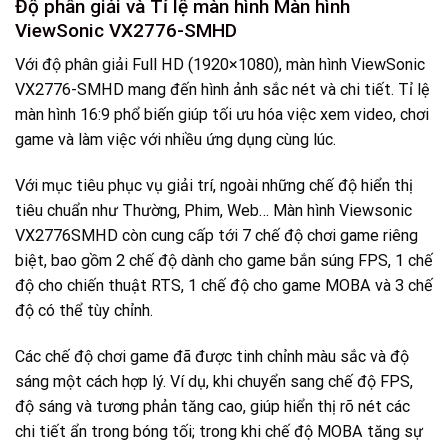
Độ phân giải và Tỉ lệ màn hình Màn hình
ViewSonic VX2776-SMHD
Với độ phân giải Full HD (1920×1080), màn hình ViewSonic
VX2776-SMHD mang đến hình ảnh sắc nét và chi tiết. Tỉ lệ
màn hình 16:9 phổ biến giúp tối ưu hóa việc xem video, chơi
game và làm việc với nhiều ứng dụng cùng lúc.
Với mục tiêu phục vụ giải trí, ngoài những chế độ hiển thị
tiêu chuẩn như Thường, Phim, Web… Màn hình Viewsonic
VX2776SMHD còn cung cấp tới 7 chế độ chơi game riêng
biệt, bao gồm 2 chế độ dành cho game bắn súng FPS, 1 chế
độ cho chiến thuật RTS, 1 chế độ cho game MOBA và 3 chế
độ có thể tùy chỉnh.
Các chế độ chơi game đã được tinh chỉnh màu sắc và độ
sáng một cách hợp lý. Ví dụ, khi chuyển sang chế độ FPS,
độ sáng và tương phản tăng cao, giúp hiển thị rõ nét các
chi tiết ẩn trong bóng tối; trong khi chế độ MOBA tăng sự