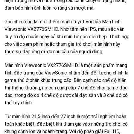
hiện tượng mờ và nhòe trong các cảnh chuyển động nhanh,
đảm bảo hình ảnh luôn rõ ràng và mượt mà.
Góc nhìn rộng là một điểm mạnh tuyệt vời của Màn hình
Viewsonic VX2776SMHD. Nhờ tấm nền IPS, màu sắc vẫn
duy trì độ chuẩn ngay cả khi nhìn từ góc siêu hẹp. Thích hợp
cho việc xem phim hoặc tham gia trò chơi, màn hình này
thực sự đáp ứng được nhu cầu của người dùng.
Màn hình Viewsonic VX2776SMHD là một sản phẩm mang
tính đặc trưng của ViewSonic, nhắm đến đối tượng chính là
game thủ ở phân khúc trung cấp. Bên cạnh các chế độ hiển
thị thông thường, nó còn cung cấp 7 chế độ chơi game độc
đáo, trong đó có 4 chế độ được cài đặt sẵn và 3 chế độ có
thể tùy chỉnh.
Từ màn hình 21,5 inch đến 27 inch là một trải nghiệm hoàn
toàn khác biệt, đặc biệt khi tham gia vào những trò chơi có
khung cảnh lớn và hoành tráng. Với độ phân giải Full HD,