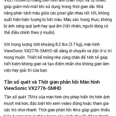
VX2776SMHD mang đến hình ảnh chân thực và tự nhiên,
giúp giảm mỏi mắt khi sử dụng trong thời gian dài. Khả
năng phân tách màu giữa các pixel gần nhau rất tốt, không
xuất hiện hiện tượng bị hắt màu. Màu sắc trung thực, không
bị ánh sáng quá lạnh hay quá ấm (tất nhiên, người dùng có
thể điều chỉnh theo ý muốn).
Với trọng lượng tịnh khoảng 8.2 lbs (3.7 kg), màn hình
ViewSonic VX2776-SMHD dễ dàng di chuyển và đặt ở vị trí
mong muốn. Thiết kế mỏng nhẹ cùng chân đế tinh tế giúp
tiết kiệm không gian và tạo điểm nhấn cho không gian làm
việc hay giải trí của bạn.
Tần số quét và Thời gian phản hồi Màn hình
ViewSonic VX2776-SMHD
Tần số quét 75Hz của màn hình cho phép hiển thị hình ảnh
mượt mà hơn, đặc biệt khi xem video động hoặc tham gia
các trò chơi nhanh. Thời gian phản hồi 4ms giúp giảm thiểu