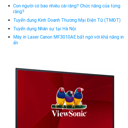
Con người có bao nhiêu cái răng? Chức năng của từng
răng?
Tuyển dụng Kinh Doanh Thương Mại Điện Tử (TMĐT)
Tuyển dụng Nhân sự tại Hà Nội
Máy in Laser Canon MF3010AE bất ngờ với khả năng in
ấn