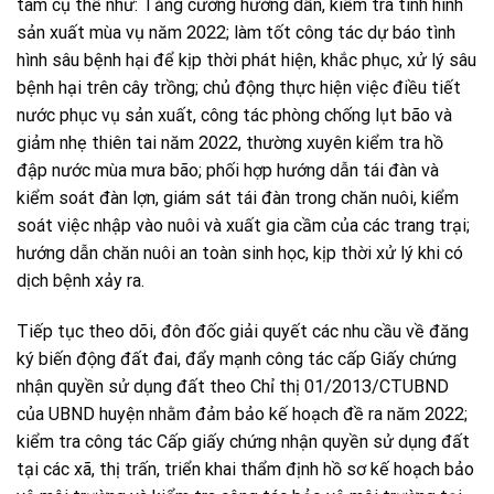
tâm cụ thể như: Tăng cường hướng dẫn, kiểm tra tình hình
sản xuất mùa vụ năm 2022; làm tốt công tác dự báo tình
hình sâu bệnh hại để kịp thời phát hiện, khắc phục, xử lý sâu
bệnh hại trên cây trồng; chủ động thực hiện việc điều tiết
nước phục vụ sản xuất, công tác phòng chống lụt bão và
giảm nhẹ thiên tai năm 2022, thường xuyên kiểm tra hồ
đập nước mùa mưa bão; phối hợp hướng dẫn tái đàn và
kiểm soát đàn lợn, giám sát tái đàn trong chăn nuôi, kiểm
soát việc nhập vào nuôi và xuất gia cầm của các trang trại;
hướng dẫn chăn nuôi an toàn sinh học, kịp thời xử lý khi có
dịch bệnh xảy ra.
Tiếp tục theo dõi, đôn đốc giải quyết các nhu cầu về đăng
ký biến động đất đai, đẩy mạnh công tác cấp Giấy chứng
nhận quyền sử dụng đất theo Chỉ thị 01/2013/CTUBND
của UBND huyện nhằm đảm bảo kế hoạch đề ra năm 2022;
kiểm tra công tác Cấp giấy chứng nhận quyền sử dụng đất
tại các xã, thị trấn, triển khai thẩm định hồ sơ kế hoạch bảo