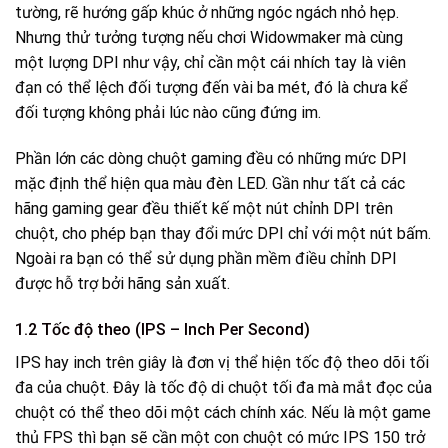
tường, rẽ hướng gấp khúc ở những ngóc ngách nhỏ hẹp.
Nhưng thử tưởng tượng nếu chơi Widowmaker mà cùng
một lượng DPI như vậy, chỉ cần một cái nhích tay là viên
đạn có thể lệch đối tượng đến vài ba mét, đó là chưa kể
đối tượng không phải lúc nào cũng đứng im.
Phần lớn các dòng chuột gaming đều có những mức DPI
mặc định thể hiện qua màu đèn LED. Gần như tất cả các
hãng gaming gear đều thiết kế một nút chỉnh DPI trên
chuột, cho phép bạn thay đổi mức DPI chỉ với một nút bấm.
Ngoài ra bạn có thể sử dụng phần mềm điều chỉnh DPI
được hỗ trợ bởi hãng sản xuất.
1.2 Tốc độ theo (IPS – Inch Per Second)
IPS hay inch trên giây là đơn vị thể hiện tốc độ theo dõi tối
đa của chuột. Đây là tốc độ di chuột tối đa mà mắt đọc của
chuột có thể theo dõi một cách chính xác. Nếu là một game
thủ FPS thì bạn sẽ cần một con chuột có mức IPS 150 trở