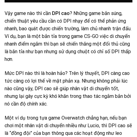
Vậy game nào thì cần
DPI cao
? Những game bắn súng,
chiến thuật yêu cầu cần có DPI nhạy để có thể phản ứng
nhanh, bao quát được chiến trường, làm chủ nhanh trận đấu.
Ví dụ, bạn là một bắn tỉa trong game CS-GO việc di chuyển
nhanh điểm ngắm thì bạn sẽ chiến thắng một đối thủ cũng
là bắn tỉa như bạn nhưng sử dụng chuột có chỉ số DPI thấp
hơn.
Mức DPI nào thì là hoàn hảo? Trên lý thuyết, DPI càng cao
tức càng có lợi thế về mặt phản xạ. Nhưng không phải lúc
nào cũng vậy, DPI cao sẽ giúp nhân vật di chuyển tốt,
nhưng lại gây cực kỳ khó khăn trong thao tác ngắm bắn bởi
nó cần độ chính xác.
Một ví dụ trong tựa game Overwatch chẳng hạn, nếu bạn
chơi một nhân vật di chuyển nhiều như Lucio, thì DPI cao sẽ
là “đồng đội” của bạn thông qua các hoạt động như leo