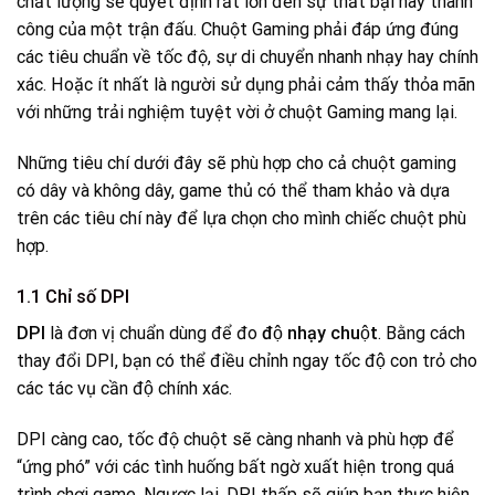
chất lượng sẽ quyết định rất lớn đến sự thất bại hay thành
công của một trận đấu. Chuột Gaming phải đáp ứng đúng
các tiêu chuẩn về tốc độ, sự di chuyển nhanh nhạy hay chính
xác. Hoặc ít nhất là người sử dụng phải cảm thấy thỏa mãn
với những trải nghiệm tuyệt vời ở chuột Gaming mang lại.
Những tiêu chí dưới đây sẽ phù hợp cho cả chuột gaming
có dây và không dây, game thủ có thể tham khảo và dựa
trên các tiêu chí này để lựa chọn cho mình chiếc chuột phù
hợp.
1.1 Chỉ số DPI
DPI
là đơn vị chuẩn dùng để đo
độ nhạy chuộ
t
. Bằng cách
thay đổi DPI, bạn có thể điều chỉnh ngay tốc độ con trỏ cho
các tác vụ cần độ chính xác.
DPI càng cao, tốc độ chuột sẽ càng nhanh và phù hợp để
“ứng phó” với các tình huống bất ngờ xuất hiện trong quá
trình chơi game. Ngược lại, DPI thấp sẽ giúp bạn thực hiện