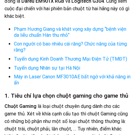
đồng là
Dareu EM901X RGB
và
Logitech G304
. Cùng xem
cuộc đại chiến với hai phiên bản chuột từ hai hãng này có gì
khác biệt.
Phạm Hương Giang và khát vọng xây dựng “bệnh viện
da liễu chuẩn Hàn thu nhỏ”
Con người có bao nhiêu cái răng? Chức năng của từng
răng?
Tuyển dụng Kinh Doanh Thương Mại Điện Tử (TMĐT)
Tuyển dụng Nhân sự tại Hà Nội
Máy in Laser Canon MF3010AE bất ngờ với khả năng in
ấn
1. Tiêu chí lựa chọn chuột gaming cho game thủ
Chuột Gaming
là loại chuột chuyên dụng dành cho các
game thủ. Xét về khía cạnh cấu tạo thì chuột Gaming cũng
có những bộ phận như một số loại chuột thông thường là:
chuột trái, chuột phải, lăn chuột, … Tuy nhiên, điểm khác