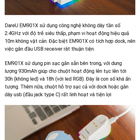
DareU EM901X sử dụng công nghệ không dây tần số
2.4GHz với độ trễ siêu thấp, phạm vi hoạt động hiệu quả
10m không vật cản. Đặc biệt EM901X có tích hợp dock, nên
việc gắn đầu USB receiver rât thuận tiện.
EM901X sử dụng pin sạc gắn sẵn bên trong, với dung
lượng 930mAh giúp cho chuột hoạt động lên tục lên tới
30h (không led) và 18h (với led RGB). Đây là con số khá ấn
tượng. Thêm nữa, chuột hỗ trợ sạc cả với dock hoặc gắn
dây usb (đầu jack type C) rất linh hoạt và tiện lợi