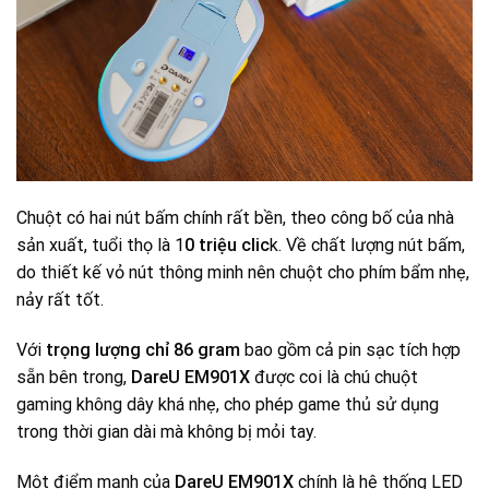
Chuột có hai nút bấm chính rất bền, theo công bố của nhà
sản xuất, tuổi thọ là 1
0 triệu clic
k. Về chất lượng nút bấm,
do thiết kế vỏ nút thông minh nên chuột cho phím bẩm nhẹ,
nảy rất tốt.
Với
trọng lượng chỉ 86 gram
bao gồm cả pin sạc tích hợp
sẵn bên trong,
DareU EM901X
được coi là chú chuột
gaming không dây khá nhẹ, cho phép game thủ sử dụng
trong thời gian dài mà không bị mỏi tay.
Một điểm mạnh của
DareU EM901X
chính là hệ thống LED