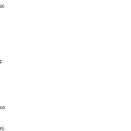
lúc
g
 có
e),