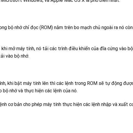
: Microsoft Windows, và Apple Mac OS X là phổ biến nhất.
ong bộ nhớ chỉ đọc (ROM) nằm trên bo mạch chủ ngoài ra nó còn
hi mở máy tính, nó tải các trình điều khiển của đĩa cứng vào bộ
ải vào bộ nhớ.
ính, khi bật máy tính lên thì các lệnh trong ROM sẽ tự động đượ
o bộ nhớ và thực hiện các lệnh của nó.
ệnh cơ bản cho phép máy tính thực hiện các lệnh nhập và xuất c