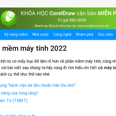
Kỹ năng mềm
Nhà nước
Công nghệ
Khám phá
Góc nhìn
n mềm máy tính 2022
nh nó có mấy loại để làm rõ hơn về phần mềm máy tính, cũng n
 với bài viết sau chúng ta hãy cùng đi tìm hiểu chi tiết
có mấy lo
cách cụ thể như thế nào nhé.
ng “bệnh viện da liễu chuẩn Hàn thu nhỏ”
c năng của từng răng?
Điện Tử (TMĐT)