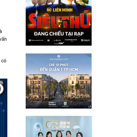
à
 vấn
 có