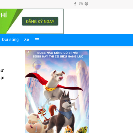
Đời sống
Xe
hư
ại