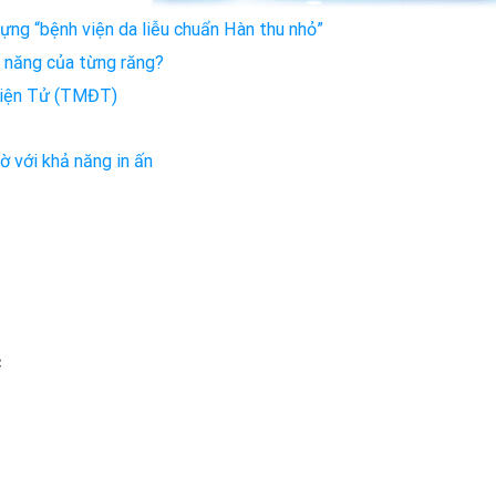
ng “bệnh viện da liễu chuẩn Hàn thu nhỏ”
c năng của từng răng?
Điện Tử (TMĐT)
 với khả năng in ấn
c