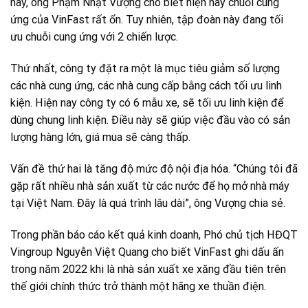
này, ông Phạm Nhật Vượng cho biết hiện nay chuỗi cung
ứng của VinFast rất ổn. Tuy nhiên, tập đoàn này đang tối
ưu chuỗi cung ứng với 2 chiến lược.
Thứ nhất, công ty đặt ra một là mục tiêu giảm số lượng
các nhà cung ứng, các nhà cung cấp bằng cách tối ưu linh
kiện. Hiện nay công ty có 6 mẫu xe, sẽ tối ưu linh kiện để
dùng chung linh kiện. Điều này sẽ giúp việc đầu vào có sản
lượng hàng lớn, giá mua sẽ càng thấp.
Vấn đề thứ hai là tăng độ mức độ nội địa hóa. “Chúng tôi đã
gặp rất nhiều nhà sản xuất từ các nước để họ mở nhà máy
tại Việt Nam. Đây là quá trình lâu dài”, ông Vượng chia sẻ.
Trong phần báo cáo kết quả kinh doanh, Phó chủ tịch HĐQT
Vingroup Nguyễn Việt Quang cho biết VinFast ghi dấu ấn
trong năm 2022 khi là nhà sản xuất xe xăng đầu tiên trên
thế giới chính thức trở thành một hãng xe thuần điện.