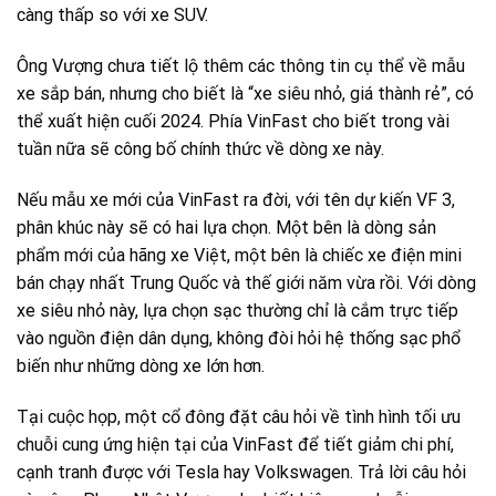
càng thấp so với xe SUV.
Ông Vượng chưa tiết lộ thêm các thông tin cụ thể về mẫu
xe sắp bán, nhưng cho biết là “xe siêu nhỏ, giá thành rẻ”, có
thể xuất hiện cuối 2024. Phía VinFast cho biết trong vài
tuần nữa sẽ công bố chính thức về dòng xe này.
Nếu mẫu xe mới của VinFast ra đời, với tên dự kiến VF 3,
phân khúc này sẽ có hai lựa chọn. Một bên là dòng sản
phẩm mới của hãng xe Việt, một bên là chiếc xe điện mini
bán chạy nhất Trung Quốc và thế giới năm vừa rồi. Với dòng
xe siêu nhỏ này, lựa chọn sạc thường chỉ là cắm trực tiếp
vào nguồn điện dân dụng, không đòi hỏi hệ thống sạc phổ
biến như những dòng xe lớn hơn.
Tại cuộc họp, một cổ đông đặt câu hỏi về tình hình tối ưu
chuỗi cung ứng hiện tại của VinFast để tiết giảm chi phí,
cạnh tranh được với Tesla hay Volkswagen. Trả lời câu hỏi