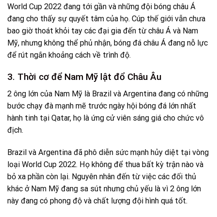
World Cup 2022 đang tới gần và những đội bóng châu Á
đang cho thấy sự quyết tâm của họ. Cúp thế giới vẫn chưa
bao giờ thoát khỏi tay các đại gia đến từ châu Á và Nam
Mỹ, nhưng không thể phủ nhận, bóng đá châu Á đang nỗ lực
để rút ngắn khoảng cách về trình độ.
3. Thời cơ để Nam Mỹ lật đổ Châu Âu
2 ông lớn của Nam Mỹ là Brazil và Argentina đang có những
bước chạy đà mạnh mẽ trước ngày hội bóng đá lớn nhất
hành tinh tại Qatar, họ là ứng cử viên sáng giá cho chức vô
địch.
Brazil và Argentina đã phô diễn sức mạnh hủy diệt tại vòng
loại World Cup 2022. Họ không để thua bất kỳ trận nào và
bỏ xa phần còn lại. Nguyên nhân đến từ việc các đối thủ
khác ở Nam Mỹ đang sa sút nhưng chủ yếu là vì 2 ông lớn
này đang có phong độ và chất lượng đội hình quá tốt.