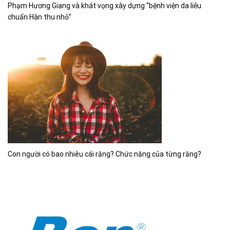
Phạm Hương Giang và khát vọng xây dựng “bệnh viện da liễu
chuẩn Hàn thu nhỏ”
Con người có bao nhiêu cái răng? Chức năng của từng răng?