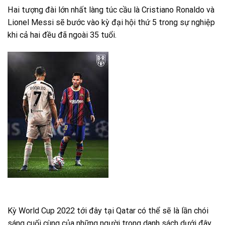
Hai tượng đài lớn nhất làng túc cầu là Cristiano Ronaldo và
Lionel Messi sẽ bước vào kỳ đại hội thứ 5 trong sự nghiệp
khi cả hai đều đã ngoài 35 tuổi.
Kỳ World Cup 2022 tới đây tại Qatar có thể sẽ là lần chói
sáng cuối cùng của những người trong danh sách dưới đây.