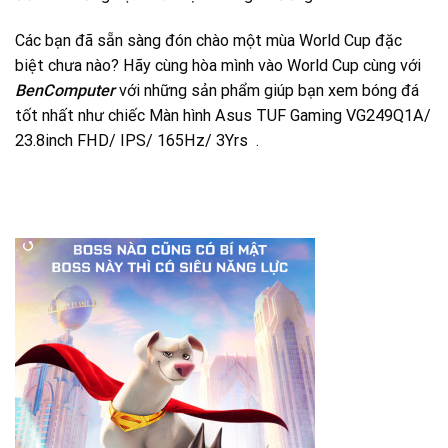
Các bạn đã sẵn sàng đón chào một mùa World Cup đặc
biệt chưa nào? Hãy cùng hòa mình vào World Cup cùng với
BenComputer
với những sản phẩm giúp bạn xem bóng đá
tốt nhất như chiếc Màn hình Asus TUF Gaming VG249Q1A/
23.8inch FHD/ IPS/ 165Hz/ 3Yrs .