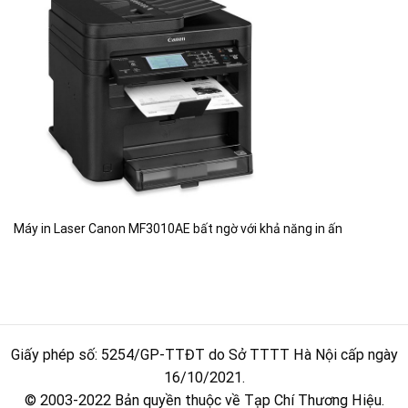
Máy in Laser Canon MF3010AE bất ngờ với khả năng in ấn
Giấy phép số: 5254/GP-TTĐT do Sở TTTT Hà Nội cấp ngày
16/10/2021.
© 2003-2022 Bản quyền thuộc về Tạp Chí Thương Hiệu.