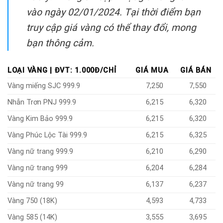
vào ngày 02/01/2024. Tại thời điểm bạn
truy cập giá vàng có thể thay đổi, mong
bạn thông cảm.
LOẠI VÀNG | ĐVT: 1.000Đ/CHỈ
GIÁ MUA
GIÁ BÁN
Vàng miếng SJC 999.9
7,250
7,550
Nhẫn Trơn PNJ 999.9
6,215
6,320
Vàng Kim Bảo 999.9
6,215
6,320
Vàng Phúc Lộc Tài 999.9
6,215
6,325
Vàng nữ trang 999.9
6,210
6,290
Vàng nữ trang 999
6,204
6,284
Vàng nữ trang 99
6,137
6,237
Vàng 750 (18K)
4,593
4,733
Vàng 585 (14K)
3,555
3,695