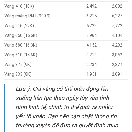
Vàng 416 (10K)
2,492
2,632
Vàng miếng PNJ (999.9)
6,215
6,325
Vàng 916 (22K)
5,722
5,772
Vàng 650 (15.6K)
3,964
4,104
Vàng 680 (16.3K)
4,152
4,292
Vàng 610 (14.6K)
3,712
3,852
Vàng 375 (9K)
2,234
2,374
Vàng 333 (8K)
1,951
2,091
Lưu ý: Giá vàng có thể biến động lên
xuống liên tục theo ngày tùy vào tình
hình kinh tế, chính trị thế giới và nhiều
yếu tố khác. Bạn nên cập nhật thông tin
thường xuyên để đưa ra quyết định mua