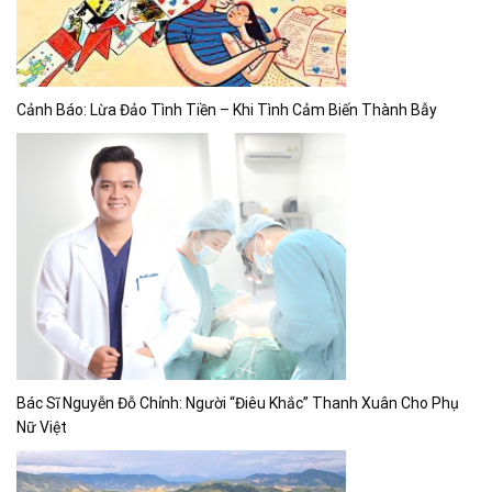
Cảnh Báo: Lừa Đảo Tình Tiền – Khi Tình Cảm Biến Thành Bẫy
Bác Sĩ Nguyễn Đỗ Chỉnh: Người “Điêu Khắc” Thanh Xuân Cho Phụ
Nữ Việt