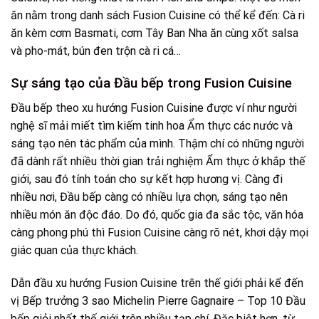
ăn nằm trong danh sách Fusion Cuisine có thể kể đến: Cà ri
ăn kèm cơm Basmati, cơm Tây Ban Nha ăn cùng xốt salsa
và pho-mát, bún đen trộn cà ri cá…
Sự sáng tạo của Đầu bếp trong Fusion Cuisine
Đầu bếp theo xu hướng Fusion Cuisine được ví như người
nghệ sĩ mải miết tìm kiếm tinh hoa Ẩm thực các nước và
sáng tạo nên tác phẩm của mình. Thậm chí có những người
đã dành rất nhiều thời gian trải nghiệm Ẩm thực ở khắp thế
giới, sau đó tính toán cho sự kết hợp hương vị. Càng đi
nhiều nơi, Đầu bếp càng có nhiều lựa chọn, sáng tạo nên
nhiều món ăn độc đáo. Do đó, quốc gia đa sắc tộc, văn hóa
càng phong phú thì Fusion Cuisine càng rõ nét, khơi dậy mọi
giác quan của thực khách.
Dẫn đầu xu hướng Fusion Cuisine trên thế giới phải kể đến
vị Bếp trưởng 3 sao Michelin Pierre Gagnaire – Top 10 Đầu
bếp giỏi nhất thế giới trên nhiều tạp chí. Đặc biệt hơn, từ