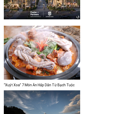
“Xuýt Xoa” 7 Món Ăn Hấp Dẫn Từ Bạch Tuộc