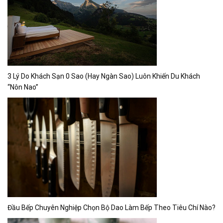
3 Lý Do Khách Sạn 0 Sao (Hay Ngàn Sao) Luôn Khiến Du Khách
“Nôn Nao”
Đầu Bếp Chuyên Nghiệp Chọn Bộ Dao Làm Bếp Theo Tiêu Chí Nào?