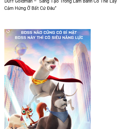
Duff Goldman – “Sáng Tạo Trong Làm Bánh Có Thể Lấy
Cảm Hứng Ở Bất Cứ Đâu”