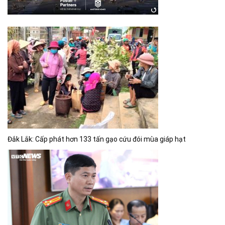
Đắk Lắk: Cấp phát hơn 133 tấn gạo cứu đói mùa giáp hạt