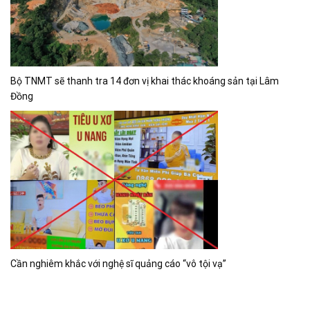
Bộ TNMT sẽ thanh tra 14 đơn vị khai thác khoáng sản tại Lâm
Đồng
Cần nghiêm khắc với nghệ sĩ quảng cáo “vô tội vạ”