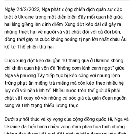
Ngày 24/2/2022, Nga phát động chiến dịch quân sự đặc
biệt ở Ukraine trong một diễn biến đẩy mối quan hệ giữa
hai láng giềng lên đỉnh điểm. Xung đột kéo dài đã gây ra
những thiệt hại về người và vật chất đối với cả đôi bên,
đồng thời gây ra cuộc khủng hoảng tị nạn lớn nhất châu Âu
kể từ Thế chiến thứ hai.
Cuộc xung đột kéo dài gần 10 tháng qua ở Ukraine không
chỉ khiến quan hệ vốn đã “không cơm lành canh ngọt” giữa
Nga và phương Tây tiếp tục bị kéo căng với những lệnh
trừng phạt ăn miếng trả miếng mà còn kéo theo nhiều hệ
lụy đối với nền kinh tế. Nhiều nước trên thế giới đã phải
chật vật xoay xở với những cú sốc giá cả, gián đoạn nguồn
cung và tình trạng thiếu lương thực.
Dưới sự hối thúc và kỳ vọng của cộng đồng quốc tế, Nga và
Ukraine đã tiến hành nhiều vòng đàm phán hòa bình nhưng