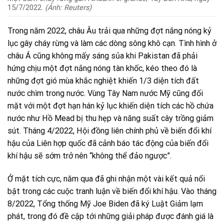
15/7/2022.
(Ảnh: Reuters)
Trong năm 2022, châu Âu trải qua những đợt nắng nóng kỷ
lục gây cháy rừng và làm các dòng sông khô cạn. Tình hình ở
châu Á cũng không mấy sáng sủa khi Pakistan đã phải
hứng chịu một đợt nắng nóng tàn khốc, kéo theo đó là
những đợt gió mùa khắc nghiệt khiến 1/3 diện tích đất
nước chìm trong nước. Vùng Tây Nam nước Mỹ cũng đối
mặt với một đợt hạn hán kỷ lục khiến diện tích các hồ chứa
nước như Hồ Mead bị thu hẹp và năng suất cây trồng giảm
sút. Tháng 4/2022, Hội đồng liên chính phủ về biến đổi khí
hậu của Liên hợp quốc đã cảnh báo tác động của biến đổi
khí hậu sẽ sớm trở nên “không thể đảo ngược”.
Ở mặt tích cực, năm qua đã ghi nhận một vài kết quả nổi
bật trong các cuộc tranh luận về biến đổi khí hậu. Vào tháng
8/2022, Tổng thống Mỹ Joe Biden đã ký Luật Giảm lạm
phát, trong đó đề cập tới những giải pháp được đánh giá là