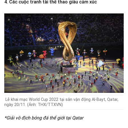
4. Các cuộc tranh tài thể thao giàu cảm xúc
Lễ khai mạc World Cup 2022 tại sân vận động Al-Bayt, Qatar,
ngày 20/11. (Ảnh: THX/TTXVN)
*Giải vô địch bóng đá thế giới tại Qatar