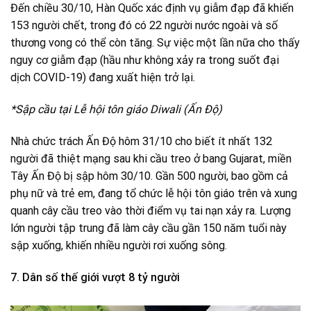
Đến chiều 30/10, Hàn Quốc xác định vụ giẫm đạp đã khiến
153 người chết, trong đó có 22 người nước ngoài và số
thương vong có thể còn tăng. Sự việc một lần nữa cho thấy
nguy cơ giẫm đạp (hầu như không xảy ra trong suốt đại
dịch COVID-19) đang xuất hiện trở lại.
*Sập cầu tại Lễ hội tôn giáo Diwali (Ấn Độ)
Nhà chức trách Ấn Độ hôm 31/10 cho biết ít nhất 132
người đã thiệt mạng sau khi cầu treo ở bang Gujarat, miền
Tây Ấn Độ bị sập hôm 30/10. Gần 500 người, bao gồm cả
phụ nữ và trẻ em, đang tổ chức lễ hội tôn giáo trên và xung
quanh cây cầu treo vào thời điểm vụ tai nạn xảy ra. Lượng
lớn người tập trung đã làm cây cầu gần 150 năm tuổi này
sập xuống, khiến nhiều người rơi xuống sông.
7. Dân số thế giới vượt 8 tỷ người