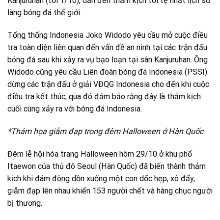
Kanjuruhan (tối 1/10), dẫn đến thảm kịch tồi tệ nhất lịch sử
làng bóng đá thế giới.
Tổng thống Indonesia Joko Widodo yêu cầu mở cuộc điều
tra toàn diện liên quan đến vấn đề an ninh tại các trận đấu
bóng đá sau khi xảy ra vụ bạo loạn tại sân Kanjuruhan. Ông
Widodo cũng yêu cầu Liên đoàn bóng đá Indonesia (PSSI)
dừng các trận đấu ở giải VĐQG Indonesia cho đến khi cuộc
điều tra kết thúc, qua đó đảm bảo rằng đây là thảm kịch
cuối cùng xảy ra với bóng đá Indonesia.
*Thảm họa giẫm đạp trong đêm Halloween ở Hàn Quốc
Đêm lễ hội hóa trang Halloween hôm 29/10 ở khu phố
Itaewon của thủ đô Seoul (Hàn Quốc) đã biến thành thảm
kịch khi đám đông dồn xuống một con dốc hẹp, xô đẩy,
giẫm đạp lên nhau khiến 153 người chết và hàng chục người
bị thương.