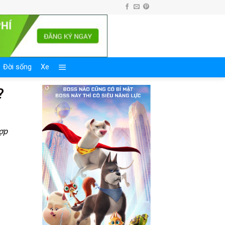
Đời sống
Xe
?
ợp