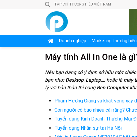
Skip
TẠP CHÍ THƯƠNG HIỆU VIỆT NAM
to
content
Doanh nghiệp
Marketing thương hiệu
Máy tính All In One là gì
Nếu bạn đang có ý định sở hữu một chiếc m
bạn như:
Desktop
,
Laptop
,… hoặc là
máy t
lý với bản thân thì cùng
Ben Computer
khá
Phạm Hương Giang và khát vọng xây dự
Con người có bao nhiêu cái răng? Chứ
Tuyển dụng Kinh Doanh Thương Mại 
Tuyển dụng Nhân sự tại Hà Nội