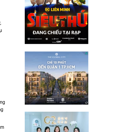
,
ụ
ẳng
ng
àm