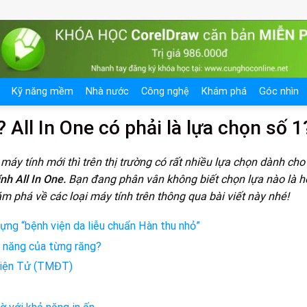
Kỹ năng mềm
Nhà nước
Công nghệ
Khám phá
Góc nhìn
? All In One có phải là lựa chọn số 1
áy tính mới thì trên thị trường có rất nhiều lựa chọn dành cho
ính All In One.
Bạn đang phân vân không biết chọn lựa nào là h
m phá về các loại máy tính trên thông qua bài viết này nhé!
ng “bệnh viện da liễu chuẩn Hàn thu nhỏ”
c năng của từng răng?
Điện Tử (TMĐT)