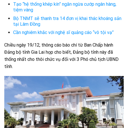
Tạo “hệ thống khép kín” ngăn ngừa cướp ngân hàng,
tiệm vàng
Bộ TNMT sẽ thanh tra 14 đơn vị khai thác khoáng sản
tại Lâm Đồng
Cần nghiêm khắc với nghệ sĩ quảng cáo “vô tội vạ”
Chiều ngày 19/12, thông cáo báo chí từ Ban Chấp hành
Đảng bộ tỉnh Gia Lai họp cho biết, Đảng bộ tỉnh này đã
thống nhất cho thôi chức vụ đối với 3 Phó chủ tịch UBND
tỉnh.