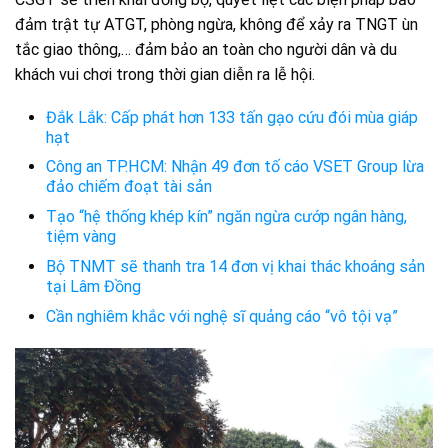
đảm trật tự ATGT, phòng ngừa, không để xảy ra TNGT ùn
tắc giao thông,… đảm bảo an toàn cho người dân và du
khách vui chơi trong thời gian diễn ra lễ hội.
Đắk Lắk: Cấp phát hơn 133 tấn gạo cứu đói mùa giáp
hạt
Công an TP.HCM: Nhận 49 đơn tố cáo VSET Group lừa
đảo chiếm đoạt tài sản
Tạo “hệ thống khép kín” ngăn ngừa cướp ngân hàng,
tiệm vàng
Bộ TNMT sẽ thanh tra 14 đơn vị khai thác khoáng sản
tại Lâm Đồng
Cần nghiêm khắc với nghệ sĩ quảng cáo “vô tội vạ”