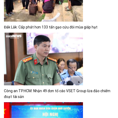
Đắk Lắk: Cấp phát hơn 133 tấn gạo cứu đói mùa giáp hạt
Công an TP.HCM: Nhận 49 đơn tố cáo VSET Group lừa đảo chiếm
đoạt tài sản