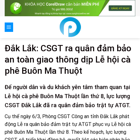
Skip
to
content
Đắk Lắk: CSGT ra quân đảm bảo
an toàn giao thông dịp Lễ hội cà
phê Buôn Ma Thuột
Để người dân và du khách yên tâm tham quan tại
Lễ hội cà phê Buôn Ma Thuột lần thứ 8, lực lượng
CSGT Đắk Lắk đã ra quân đảm bảo trật tự ATGT.
Cụ thể ngày 6/3, Phòng CSGT Công an tỉnh Đắk Lắk phát
động Lễ ra quân bảo đảm trật tự ATGT phục vụ Lễ hội cà
phê Buôn Ma Thuột lần thứ 8. Theo kế hoạch, lực lượng
CSGT sẽ triển khai đồng bộ, quyết liệt các biện pháp bảo