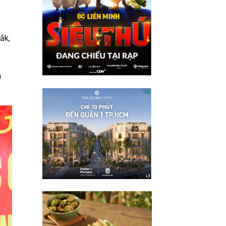
ắk,
á