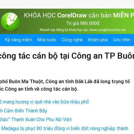
Kỹ năng mềm
Nhà nước
Công nghệ
Khám phá
Góc nhìn
công tác cán bộ tại Công an TP Buô
phố Buôn Ma Thuột, Công an tỉnh Đắk Lắk đã long trọng tổ
c Công an tỉnh về công tác cán bộ.
2 mang hương vị quê nhà vào bữa nhậu phố
ình Cảm Biến Thành Bẫy
Khắc” Thanh Xuân Cho Phụ Nữ Việt
Madagui bị phạt 80 triệu đồng vì biến đất nông nghiệp thành