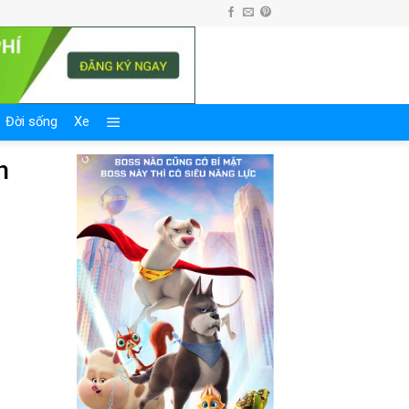
Đời sống
Xe
n