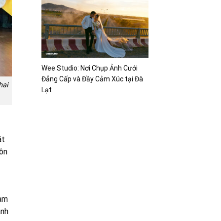
Wee Studio: Nơi Chụp Ảnh Cưới
Đẳng Cấp và Đầy Cảm Xúc tại Đà
hai
Lạt
át
uôn
Nam
ành