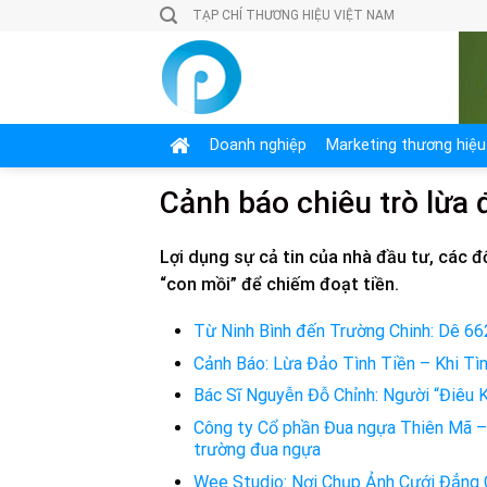
Skip
TẠP CHÍ THƯƠNG HIỆU VIỆT NAM
to
content
Doanh nghiệp
Marketing thương hiệu
Cảnh báo chiêu trò lừa 
Lợi dụng sự cả tin của nhà đầu tư, các đ
“con mồi” để chiếm đoạt tiền.
Từ Ninh Bình đến Trường Chinh: Dê 66
Cảnh Báo: Lừa Đảo Tình Tiền – Khi T
Bác Sĩ Nguyễn Đỗ Chỉnh: Người “Điêu 
Công ty Cổ phần Đua ngựa Thiên Mã – 
trường đua ngựa
Wee Studio: Nơi Chụp Ảnh Cưới Đẳng 