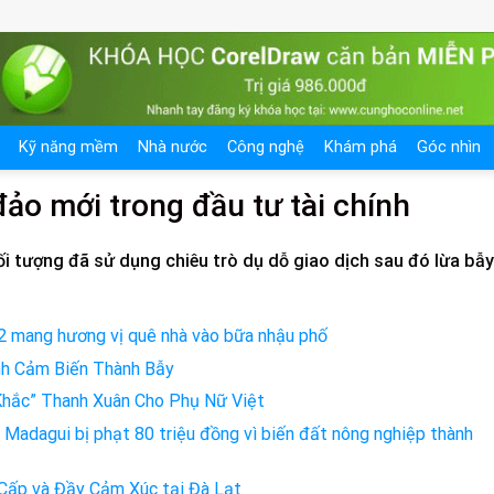
Kỹ năng mềm
Nhà nước
Công nghệ
Khám phá
Góc nhìn
đảo mới trong đầu tư tài chính
ối tượng đã sử dụng chiêu trò dụ dỗ giao dịch sau đó lừa bẫy
2 mang hương vị quê nhà vào bữa nhậu phố
ình Cảm Biến Thành Bẫy
Khắc” Thanh Xuân Cho Phụ Nữ Việt
Madagui bị phạt 80 triệu đồng vì biến đất nông nghiệp thành
Cấp và Đầy Cảm Xúc tại Đà Lạt