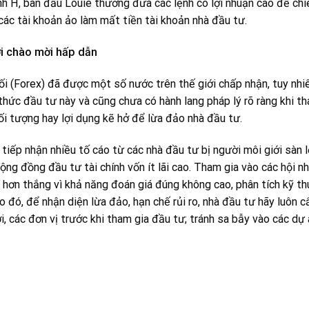
nh H, ban đầu Louie thường đưa các lệnh có lợi nhuận cao để chi
các tài khoản ảo làm mất tiền tài khoản nhà đầu tư.
ời chào mời hấp dẫn
hối (Forex) đã được một số nước trên thế giới chấp nhận, tuy nhi
thức đầu tư này và cũng chưa có hành lang pháp lý rõ ràng khi t
đối tượng hay lợi dụng kẽ hở để lừa đảo nhà đầu tư.
tiếp nhận nhiều tố cáo từ các nhà đầu tư bị người môi giới sàn l
ộng đồng đầu tư tài chính vốn ít lãi cao. Tham gia vào các hội 
u hơn thắng vì khả năng đoán giá đúng không cao, phân tích kỹ th
 đó, để nhận diện lừa đảo, hạn chế rủi ro, nhà đầu tư hãy luôn c
ới, các đơn vị trước khi tham gia đầu tư; tránh sa bẫy vào các dự