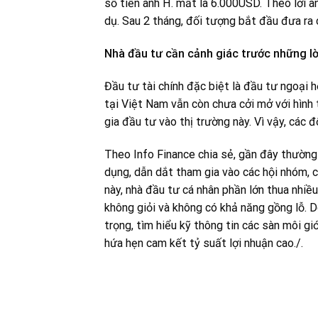
số tiền anh H. mất là 6.000USD. Theo lời a
dụ. Sau 2 tháng, đối tượng bắt đầu đưa ra 
Nhà đầu tư cần cảnh giác trước những l
Đầu tư tài chính đặc biệt là đầu tư ngoại 
tại Việt Nam vẫn còn chưa cởi mở với hình 
gia đầu tư vào thị trường này. Vì vậy, các 
Theo Info Finance chia sẻ, gần đây thường 
dụng, dẫn dắt tham gia vào các hội nhóm, c
này, nhà đầu tư cá nhân phần lớn thua nhiề
không giỏi và không có khả năng gồng lỗ. Do
trọng, tìm hiểu kỹ thông tin các sàn môi gi
hứa hẹn cam kết tỷ suất lợi nhuận cao./.