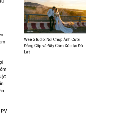
êu
ên
Wee Studio: Nơi Chụp Ảnh Cưới
ham
Đẳng Cấp và Đầy Cảm Xúc tại Đà
Lạt
ợi
nhóm
uật
ẩn
 án
PV