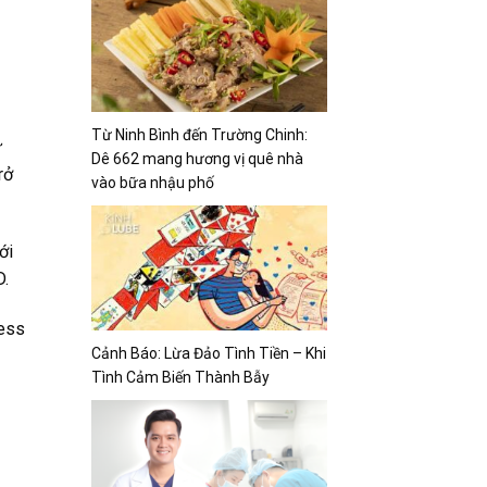
Từ Ninh Bình đến Trường Chinh:
ư
Dê 662 mang hương vị quê nhà
rở
vào bữa nhậu phố
ới
D.
ness
Cảnh Báo: Lừa Đảo Tình Tiền – Khi
Tình Cảm Biến Thành Bẫy