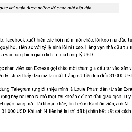
giác khi nhận được những lời chào mời hấp dẫn
lo, facebook xuất hiện các hội nhóm mời chào, lôi kéo nhà đầu t
oại hối, tiền số với tỷ lệ sinh lời rất cao. Hàng vạn nhà đầu tư t
ia vào các phiên giao dịch trị giá hàng tỷ USD.
ợc nhân viên sàn Exness gọi chào mời tham gia đầu tư vào sàn v
iền lãi chưa thấy đâu mà lại mất trắng số tiền lên đến 31.000 US
g dụng Telegram tự giới thiệu mình là Louie Pham đến từ sàn Ex
tượng này nói anh N. mở một tài khoản để bắt đầu giao dịch. Tuy
 chuyển sang một tài khoản khác, tin tưởng lời nhân viên, anh N.
31.000 USD. Khi anh N. liên hệ lại thì đã bị chặn hết tất cả cách