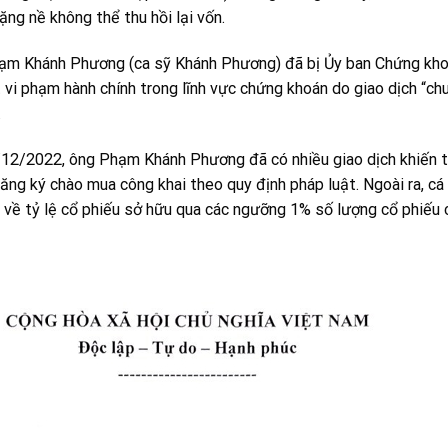
ặng nề không thể thu hồi lại vốn.
hạm Khánh Phương (ca sỹ Khánh Phương) đã bị Ủy ban Chứng kh
i phạm hành chính trong lĩnh vực chứng khoán do giao dịch “chu
.
0/12/2022, ông Phạm Khánh Phương đã có nhiều giao dịch khiến 
ng ký chào mua công khai theo quy định pháp luật. Ngoài ra, cá
i về tỷ lệ cổ phiếu sở hữu qua các ngưỡng 1% số lượng cổ phiếu 