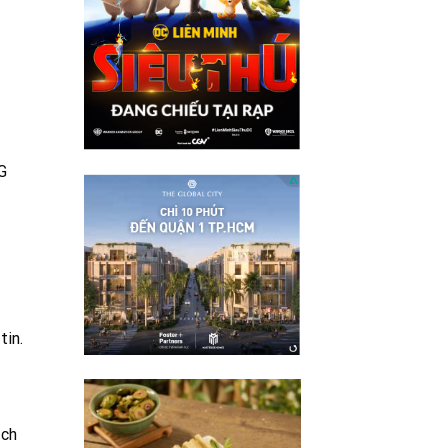
G
tin.
ịch