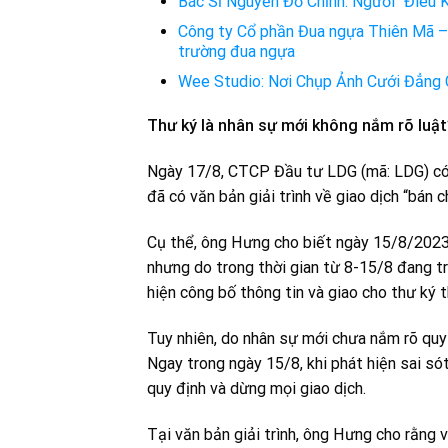
Bác Sĩ Nguyễn Đỗ Chỉnh: Người “Điêu 
Công ty Cổ phần Đua ngựa Thiên Mã – 
trường đua ngựa
Wee Studio: Nơi Chụp Ảnh Cưới Đẳng 
Thư ký là nhân sự mới không nắm rõ luậ
Ngày 17/8, CTCP Đầu tư LDG (mã: LDG) có
đã có văn bản giải trình về giao dịch “bán c
Cụ thể, ông Hưng cho biết ngày 15/8/2023, 
nhưng do trong thời gian từ 8-15/8 đang t
hiện công bố thông tin và giao cho thư ký t
Tuy nhiên, do nhân sự mới chưa nắm rõ quy 
Ngay trong ngày 15/8, khi phát hiện sai s
quy định và dừng mọi giao dịch.
Tại văn bản giải trình, ông Hưng cho rằng v