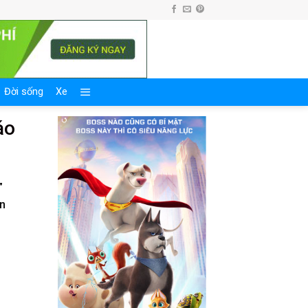
Đời sống
Xe
áo
”
an