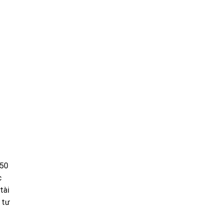
450
c
tài
 tư