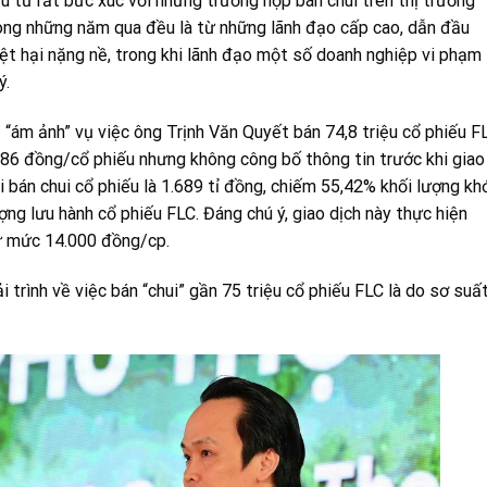
u tư rất bức xúc với những trường hợp bán chui trên thị trường
ong những năm qua đều là từ những lãnh đạo cấp cao, dẫn đầu
ệt hại nặng nề, trong khi lãnh đạo một số doanh nghiệp vi phạm
ý.
ị “ám ảnh” vụ việc ông Trịnh Văn Quyết bán 74,8 triệu cổ phiếu F
586 đồng/cổ phiếu nhưng không công bố thông tin trước khi giao
i bán chui cổ phiếu là 1.689 tỉ đồng, chiếm 55,42% khối lượng kh
ợng lưu hành cổ phiếu FLC. Đáng chú ý, giao dịch này thực hiện
ừ mức 14.000 đồng/cp.
 trình về việc bán “chui” gần 75 triệu cổ phiếu FLC là do sơ suấ