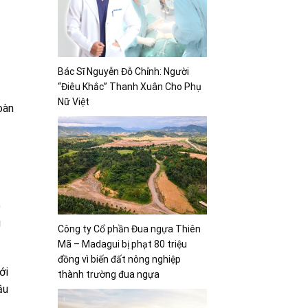
Bác Sĩ Nguyễn Đỗ Chỉnh: Người
“Điêu Khắc” Thanh Xuân Cho Phụ
Nữ Việt
oàn
o
g
Công ty Cổ phần Đua ngựa Thiên
Mã – Madagui bị phạt 80 triệu
đồng vì biến đất nông nghiệp
ới
thành trường đua ngựa
ầu