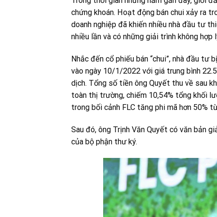
Trong thời gian những năm gần đây, giới đầ
chứng khoán. Hoạt động bán chui xảy ra tr
doanh nghiệp đã khiến nhiều nhà đầu tư thi
nhiều lần và có những giải trình không hợp l
Nhắc đến cổ phiếu bán “chui”, nhà đầu tư b
vào ngày 10/1/2022 với giá trung bình 22.
dịch. Tổng số tiền ông Quyết thu về sau kh
toàn thị trường, chiếm 10,54% tổng khối lư
trong bối cảnh FLC tăng phi mã hơn 50% t
Sau đó, ông Trịnh Văn Quyết có văn bản giải
của bộ phận thư ký.