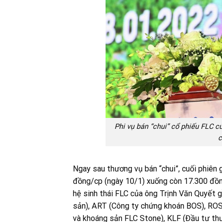
Phi vụ bán “chui” cổ phiếu FLC c
c
Ngay sau thương vụ bán “chui”, cuối phiên 
đồng/cp (ngày 10/1) xuống còn 17.300 đồng
hệ sinh thái FLC của ông Trịnh Văn Quyết
sản), ART (Công ty chứng khoán BOS), RO
và khoáng sản FLC Stone), KLF (Đầu tư thư