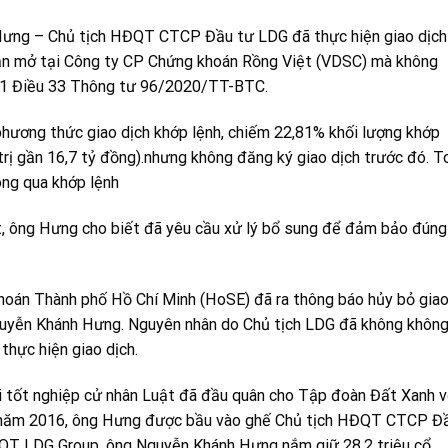
Hưng – Chủ tịch HĐQT CTCP Đầu tư LDG đã thực hiện giao dịch
hoản mở tại Công ty CP Chứng khoán Rồng Việt (VDSC) mà không
n 1 Điều 33 Thông tư 96/2020/TT-BTC.
hương thức giao dịch khớp lệnh, chiếm 22,81% khối lượng khớp
 trị gần 16,7 tỷ đồng).nhưng không đăng ký giao dịch trước đó. T
ông qua khớp lệnh
ót, ông Hưng cho biết đã yêu cầu xử lý bổ sung để đảm bảo đúng
khoán Thành phố Hồ Chí Minh (HoSE) đã ra thông báo hủy bỏ gia
Nguyễn Khánh Hưng. Nguyên nhân do Chủ tịch LDG đã không khôn
thực hiện giao dịch.
 tốt nghiệp cử nhân Luật đã đầu quân cho Tập đoàn Đất Xanh v
n năm 2016, ông Hưng được bầu vào ghế Chủ tịch HĐQT CTCP Đ
HĐQT LDG Group, ông Nguyễn Khánh Hưng nắm giữ 28,2 triệu cổ