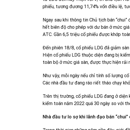
phiếu, tương đương 11,74% vốn điều lệ, tươ
Ngay sau khi thông tin Chủ tịch bán “chui”
hết biên độ cho phép với dư bán ở mức giá 
ATC. Gần 6,5 triệu cổ phiếu được khớp toàn
Đến phiên 18/8, cổ phiếu LDG đã giảm sàn 
Hiện cổ phiếu LDG thuộc diện đang bị kiểm
toàn bộ ở mức giá sàn, được thực hiện rải r
Như vậy, mỗi ngày nếu chỉ tính số lượng cổ 
Các nhà đầu tư đang ráo riết tháo chạy khỏi
Trên thị trường, cổ phiếu LDG đang ở diện
kiểm toán năm 2022 quá 30 ngày so với thờ
Nhà đầu tư lo sợ khi lãnh đạo bán “chui”