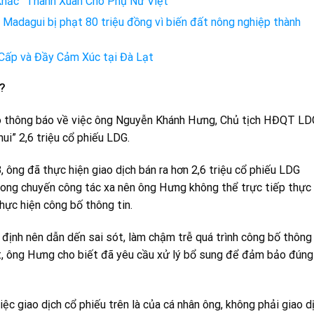
Khắc” Thanh Xuân Cho Phụ Nữ Việt
Madagui bị phạt 80 triệu đồng vì biến đất nông nghiệp thành
Cấp và Đầy Cảm Xúc tại Đà Lạt
t?
 thông báo về việc ông Nguyễn Khánh Hưng, Chủ tịch HĐQT LD
hui” 2,6 triệu cổ phiếu LDG.
ông đã thực hiện giao dịch bán ra hơn 2,6 triệu cổ phiếu LDG
rong chuyến công tác xa nên ông Hưng không thể trực tiếp thực
hực hiện công bố thông tin.
định nên dẫn dến sai sót, làm chậm trễ quá trình công bố thông 
ót, ông Hưng cho biết đã yêu cầu xử lý bổ sung để đảm bảo đúng
iệc giao dịch cổ phiếu trên là của cá nhân ông, không phải giao d