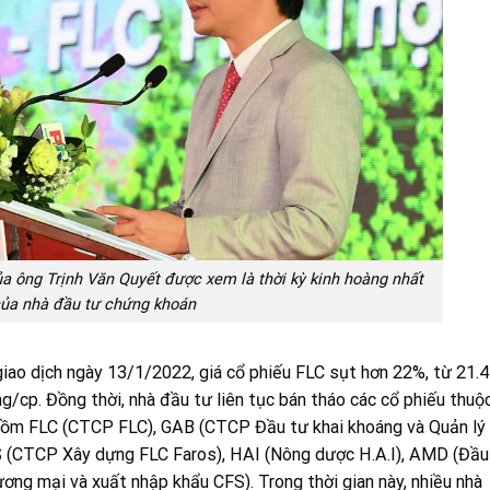
ủa ông Trịnh Văn Quyết được xem là thời kỳ kinh hoàng nhất
ủa nhà đầu tư chứng khoán
giao dịch ngày 13/1/2022, giá cổ phiếu FLC sụt hơn 22%, từ 21.
/cp. Đồng thời, nhà đầu tư liên tục bán tháo các cổ phiếu thuộ
 gồm FLC (CTCP FLC), GAB (CTCP Đầu tư khai khoáng và Quản lý 
S (CTCP Xây dựng FLC Faros), HAI (Nông dược H.A.I), AMD (Đầu
ơng mại và xuất nhập khẩu CFS). Trong thời gian này, nhiều nhà