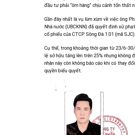
đầu tư phải “ôm hàng” chịu cảnh tổn thất n
Gần đây nhất là vụ lùm xùm về việc ông P
Nhà nước (UBCKNN) đã quyết định xử phạt v
cổ phiếu của CTCP Sông Đà 1.01 (mã SJC)
Cụ thể, trong khoảng thời gian từ 23/6-3
lệ sở hữu tăng lên trên 25% nhưng không đă
nhân này còn không báo cáo khi có thay đổ
quyền biểu quyết.