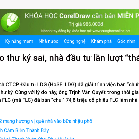
Kỹ năng mềm
Nhà nước
Công nghệ
Khám phá
Góc nhìn
o thư ký sai, nhà đầu tư lần lượt “th
 CTCP Đầu tư LDG (HoSE: LDG) đã giải trình việc bán “chui
thư ký. Cùng với lý do này, ông Trịnh Văn Quyết trong thời gi
LC (mã FLC) đã bán “chui” 74,8 triệu cổ phiếu FLC làm nhà
2 mang hương vị quê nhà vào bữa nhậu phố
ình Cảm Biến Thành Bẫy