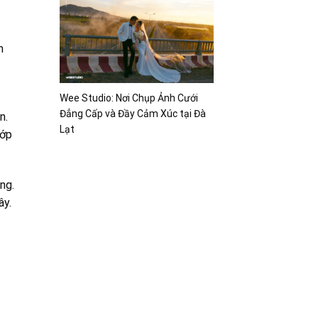
m
Wee Studio: Nơi Chụp Ảnh Cưới
Đẳng Cấp và Đầy Cảm Xúc tại Đà
n.
Lạt
hớp
ng.
ây.