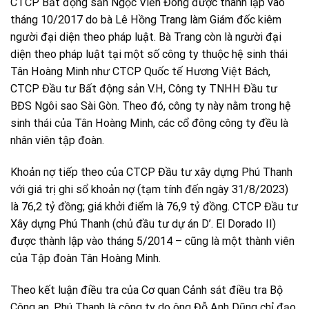
CTCP Bất động sản Ngọc Viễn Đông được thành lập vào
tháng 10/2017 do bà Lê Hồng Trang làm Giám đốc kiêm
người đại diện theo pháp luật. Bà Trang còn là người đại
diện theo pháp luật tại một số công ty thuộc hệ sinh thái
Tân Hoàng Minh như CTCP Quốc tế Hương Việt Bách,
CTCP Đầu tư Bất động sản V.H, Công ty TNHH Đầu tư
BĐS Ngôi sao Sài Gòn. Theo đó, công ty này nằm trong hệ
sinh thái của Tân Hoàng Minh, các cổ đông công ty đều là
nhân viên tập đoàn.
Khoản nợ tiếp theo của CTCP Đầu tư xây dựng Phú Thanh
với giá trị ghi sổ khoản nợ (tạm tính đến ngày 31/8/2023)
là 76,2 tỷ đồng; giá khởi điểm là 76,9 tỷ đồng. CTCP Đầu tư
Xây dựng Phú Thanh (chủ đầu tư dự án D’. El Dorado II)
được thành lập vào tháng 5/2014 – cũng là một thành viên
của Tập đoàn Tân Hoàng Minh.
Theo kết luận điều tra của Cơ quan Cảnh sát điều tra Bộ
Công an, Phú Thanh là công ty do ông Đỗ Anh Dũng chỉ đạo