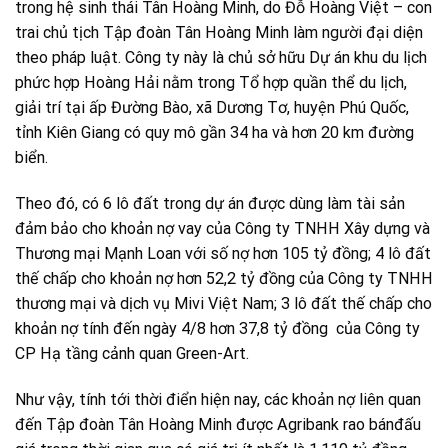
trong hệ sinh thái Tân Hoàng Minh, do Đỗ Hoàng Việt – con
trai chủ tịch Tập đoàn Tân Hoàng Minh làm người đại diện
theo pháp luật. Công ty này là chủ sở hữu Dự án khu du lịch
phức hợp Hoàng Hải nằm trong Tổ hợp quần thể du lịch,
giải trí tại ấp Đường Bào, xã Dương Tơ, huyện Phú Quốc,
tỉnh Kiên Giang có quy mô gần 34 ha và hơn 20 km đường
biển.
Theo đó, có 6 lô đất trong dự án được dùng làm tài sản
đảm bảo cho khoản nợ vay của Công ty TNHH Xây dựng và
Thương mại Mạnh Loan với số nợ hơn 105 tỷ đồng; 4 lô đất
thế chấp cho khoản nợ hơn 52,2 tỷ đồng của Công ty TNHH
thương mại và dịch vụ Mivi Việt Nam; 3 lô đất thế chấp cho
khoản nợ tính đến ngày 4/8 hơn 37,8 tỷ đồng của Công ty
CP Hạ tầng cảnh quan Green-Art.
Như vậy, tính tới thời điển hiện nay, các khoản nợ liên quan
đến Tập đoàn Tân Hoàng Minh được Agribank rao bánđấu