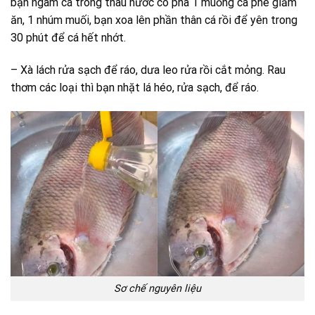
bạn ngâm cá trong thau nước có pha 1 muỗng cà phê giấm
ăn, 1 nhúm muối, bạn xoa lên phần thân cá rồi để yên trong
30 phút để cá hết nhớt.
– Xà lách rửa sạch để ráo, dưa leo rửa rồi cắt mỏng. Rau
thơm các loại thì bạn nhặt lá héo, rửa sạch, để ráo.
Sơ chế nguyên liệu