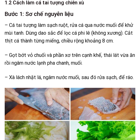
1.2 Cách làm cá tai tượng chiên xù
Bước 1: Sơ chế nguyên liệu
– Cá tai tượng làm sạch ruột, rửa cá qua nước muối để khử
mùi tanh. Dùng dao sắc để lọc cá phi lê (không xương). Cắt
thịt cá thành từng miếng, chiều rộng khoảng 8 cm.
– Gọt bớt vỏ chuối và phần xơ trên cạnh khế, thái lát vừa ăn
rồi ngâm nước lạnh pha chanh, muối.
– Xà lách nhặt lá, ngâm nước muối, sau đó rửa sạch, để ráo.