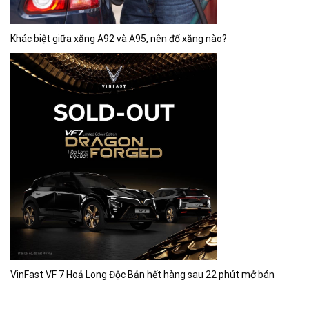
Khác biệt giữa xăng A92 và A95, nên đổ xăng nào?
VinFast VF 7 Hoả Long Độc Bản hết hàng sau 22 phút mở bán