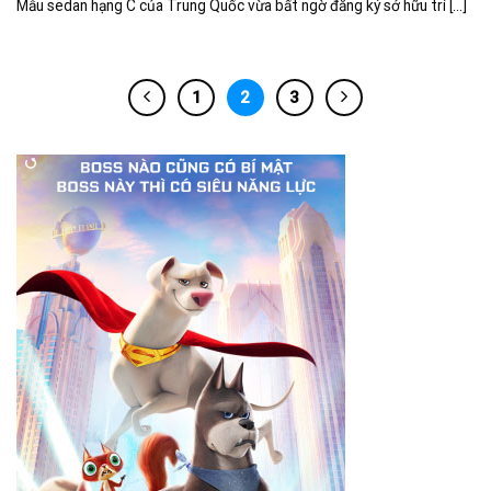
Mẫu sedan hạng C của Trung Quốc vừa bất ngờ đăng ký sở hữu trí [...]
1
2
3