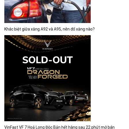
Khác biệt giữa xăng A92 và A95, nên đổ xăng nào?
VinFast VF 7 Hoả Long Độc Bản hết hàng sau 22 phút mở bán